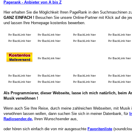
Pagerank - Anbieter von A bis Z
Hier erhalten Sie die Möglichkeit Ihren PageRank in den Suchmaschinen zu
GANZ EINFACH !
Besuchen Sie unsere Online-Partner mit Klick auf die je
und lassen Ihre Homepage kostenlos bewerben.
Ihr BackLink hier
Ihr BackLink hier
Ihr BackLink hier
Ihr BackLink hier
Ihr BackLink hier
Ihr BackLink hier
Ihr BackLink hier
Ihr BackLink hier
Ihr BackLink hier
Ihr BackLink hier
Ihr BackLink hier
Ihr BackLink hier
Ihr BackLink hier
Ihr BackLink hier
Ihr BackLink hier
Ihr BackLink hier
Ihr BackLink hier
Ihr BackLink hier
Als Programmierer, dieser Webseite, lasse ich mich natürlich, beim Ar
Musik verwöhnen !
Wenn auch Sie Ihre Reise, durch meine zahlreichen Webseiten, mit Musik 
verwöhnen lassen wollen, dann suchen Sie sich in meiner Datenbank, für
I
Radiosender.de
,
Ihren Wunschsender aus,
oder hören sich einfach die von mir ausgesuchte
Favoritenliste
(soundclou