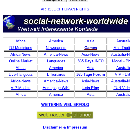
ARTICLE OF HUMAN RIGHTS
Africa
America
Asia
Australi
DJ-Musicians
Newspapers
Games
Mail Trad
Africa-News
America-News
Asia-News
Australia-
Online Market
Languages
365 Days INFO
Model - Ph
Africa
America
Asia
Australi
Live-Hangouts
Billionaires
365 Tage Forum
VIP - Eli
Africa-News
America-News
Asia-News
Australia-
VIP-Models
Homepage-WiKi
Lets Play
FUN-Vide
Africa
America
Asia
Australi
WEITERHIN VIEL ERFOLG
Disclaimer & Impressum